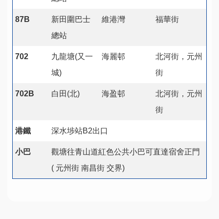
87B
新田圍巴士
維港灣
福華街
總站
702
九龍塘(又一
海麗邨
北河街，元州
城)
街
702B
白田(北)
海盈邨
北河街，元州
街
港鐵
深水埗站B2出口
小巴
觀塘往青山道紅色公共小巴可直達宿舍正門
( 元州街 南昌街 交界)