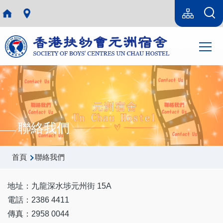
移至主內容
Language
sitemap(tc)
switcher
Main
T
navi
聯絡我們
導
首頁
聯絡我們
航
連
地址：九龍深水埗元州街 15A
電話：2386 4411
結
傳真：2958 0044