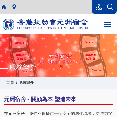
移至主內容
Language
sitemap(tc)
switcher
Main
T
navi
服務簡介
導
首頁
服務簡介
航
連
元洲宿舍 - 關顧為本 塑造未來
結
在元洲宿舍，我們不僅提供一個安全的居住環境，更致力於