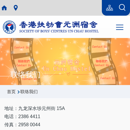
跳转到主要内容
Language
Sitemap(SC)
switcher
主
T
导
航
联络我们
面
首页
联络我们
包
屑
地址：九龙深水埗元州街 15A
电话：2386 4411
传真：2958 0044