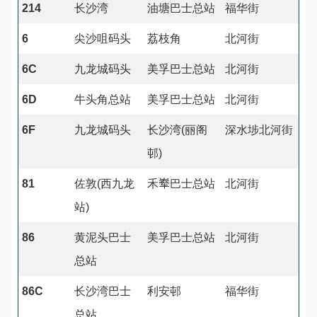
214
长沙湾
油塘巴士总站
福华街
6
尖沙咀码头
荔枝角
北河街
6C
九龙城码头
美孚巴士总站
北河街
6D
牛头角总站
美孚巴士总站
北河街
6F
九龙城码头
长沙湾(丽阁
深水埗北河街
邨)
81
佐敦(西九龙
禾𪨶巴士总站
北河街
站)
86
黄泥头巴士
美孚巴士总站
北河街
总站
86C
长沙湾巴士
利安邨
福华街
总站