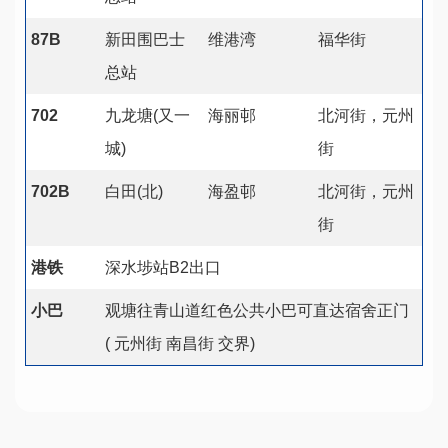
87B
新田围巴士
维港湾
福华街
总站
702
九龙塘(又一
海丽邨
北河街，元州
城)
街
702B
白田(北)
海盈邨
北河街，元州
街
港铁
深水埗站B2出口
小巴
观塘往青山道红色公共小巴可直达宿舍正门
( 元州街 南昌街 交界)