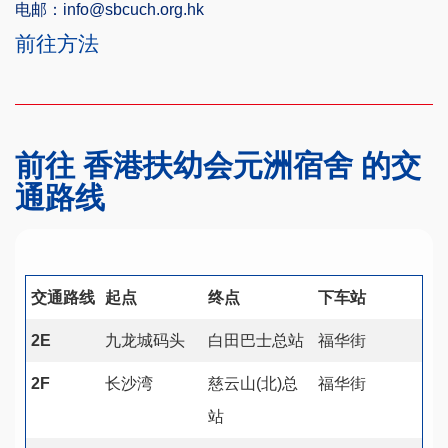
电邮：info@sbcuch.org.hk
前往方法
前往 香港扶幼会元洲宿舍 的交
通路线
交通路线
起点
终点
下车站
2E
九龙城码头
白田巴士总站
福华街
2F
长沙湾
慈云山(北)总
福华街
站