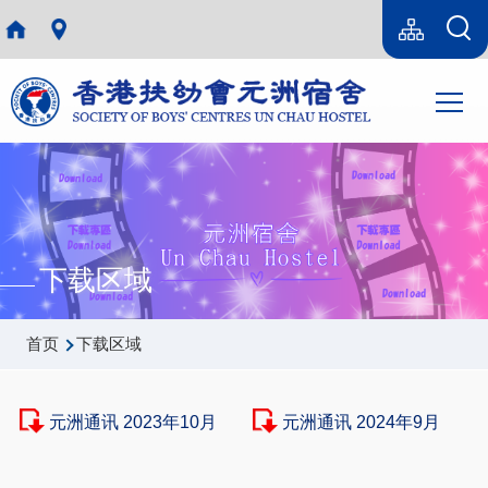
跳转到主要内容
Language
Sitemap(SC)
switcher
主
T
导
航
下载区域
面
首页
下载区域
包
屑
元洲通讯 2023年10月
元洲通讯 2024年9月