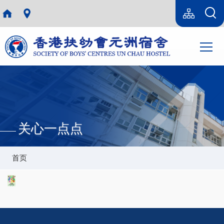
跳转到主要内容
Language
Sitemap(SC)
switcher
主
T
导
航
关心一点点
面
首页
包
屑