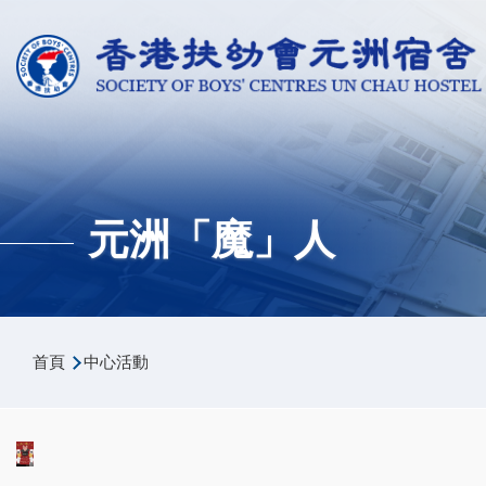
移至主內容
元洲「魔」人
導
首頁
中心活動
航
連
結