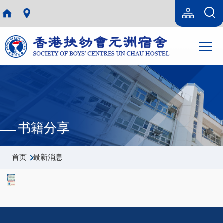
跳转到主要内容
Language
Sitemap(SC)
switcher
主
T
导
航
书籍分享
面
首页
最新消息
包
屑